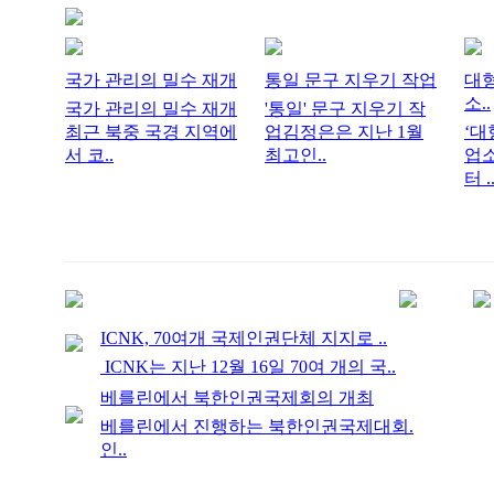
국가 관리의 밀수 재개
통일 문구 지우기 작업
대
소..
국가 관리의 밀수 재개
'통일' 문구 지우기 작
최근 북중 국경 지역에
업김정은은 지난 1월
‘대
서 코..
최고인..
업소
터 .
ICNK, 70여개 국제인권단체 지지로 ..
ICNK는 지난 12월 16일 70여 개의 국..
베를린에서 북한인권국제회의 개최
베를린에서 진행하는 북한인권국제대회.
인..