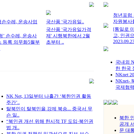
청년포럼 
자원봉사
형손수레, 운송사업
국산품 '국가유일..
[통일로 
국산품 '국가유일가격
고, 인권으
형’ 손수레, 운송사
제' 시행북한에서 2월
2023.09.23
 등록 의무화5월부
초부터 ..
.
국내외 N
한 한국 
NKnet 
NKnet
국제협
NK Net, 13일부터 나흘간 ‘북한인권 활동
주간’..
탈북민이 탈북민을 강제 북송... 중국서 무
슨 일..
북한 
“북인권 개선 위해 한시적 TF 도입·북인권
공개 
법 개..
문 대
북한 인권 정책의 일관성으로 진보-보수