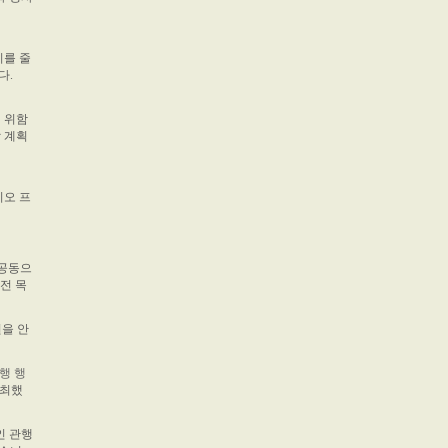
기를 줄
다.
 위함
할 계획
디오 프
 공동으
전 목
권을 안
병행 행
주최했
인 관행