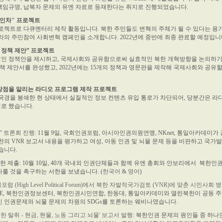
책임규명, 납북자 문제의 유엔 자료로 등재한다는 취지로 진행되었습니다.
 견인차" 프로젝트
로젝트로 다큐멘터리 제작 활동입니다. 북한 주민들도 변혁의 주체가 될 수 있다는 용
라의 주민참여 사회변혁 캠페인을 소개합니다. 2022년에 중반에 최종 완료할 예정입니
한 정책 제안” 프로젝트
인 정책안을 제시하고, 국제사회와 공유함으로써 실효적인 북한 개혁방향을 논의하기
 정책 제안서를 완성했고, 2022년에는 15개의 정책과 영문판을 제작해 국제사회와 공유
 장점을 알리는 라디오 프로그램 제작 프로젝트
 국경을 봉쇄한 현 상태에서 실질적인 정보 컨텐츠 유입 통로가 차단되어, 당분간은 라
로 했습니다.
” 토론회 진행:
11월 9일, 국회인권포럼, 아시아인권의원연맹, NKnet, 통일아카데미가
한의 VNR 보고서 내용을 평가하고 여성, 아동 인권 및 뇌물 문제 등을 비판하고 국가발
습니다.
한 제출: 10월 10일, 40개 국내외 인권단체들과 함께 유엔 총회와 안보리에서 북한인
룰 것을 촉구하는 서한을 보냈습니다. (
한국어
&
영어
)
 (High Level Political Forum)에서 북한 자발적국가검토 (VNR)에 맞춘 시민사회 
CORE, 북한인권정보센터, 북한인권시민연합, 한동대, 통일아카데미와 열린북한이 공동 
장애인 인권문제와 뇌물 문제의 차원의 SDGs를 토론하는 웨비나였습니다.
 탈취 - 현금, 현물, 노동 그리고 뇌물' 보고서 발행:
북한인권 문제의 원인들 중 하나