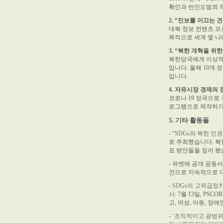
확인과 반인도범죄 
2. “진보를 이끄는
대북 정보 컨텐츠 프
목적으로 세계 몇 나
3. “북한 개혁을 위
북한당국에게 이상적
입니다. 올해 10개
입니다.
4. 자유시장 경제의
코로나 19 정국으로
로그램으로 제작하기
5. 기타 활동들
- “
SDGs와 북한 인권
로 주최했습니다. 북
표 방안들을 짚어 봤
- 유엔에 공개 공동서
건으로 지속적으로 다
-
SDGs의 고위급정치포럼
사:
7월 13일, PS
고, 여성, 아동, 
-
‘조직적이고 광범위한